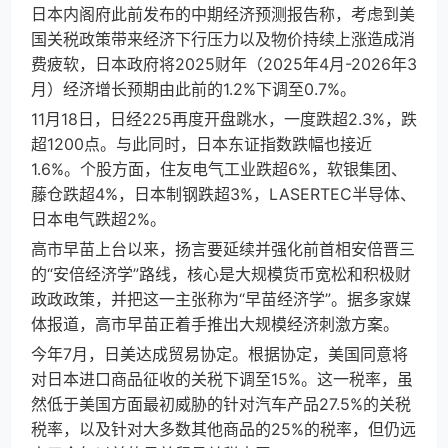
日本内阁府此前发布的中期经济预测报告称，考虑到美
国关税政策带来经济下行压力以及物价持续上涨造成消
费疲软，日本政府将2025财年（2025年4月-2026年3
月）经济增长预期由此前的1.2%下调至0.7%。
11月18日，日经225再度开盘跳水，一度跌超2.3%，跌
超1200点。与此同时，日本东证指数跌幅也接近
1.6%。个股方面，住友电气工业跌超6%，软银集团、
藤仓跌超4%，日本制钢跌超3%，LASERTEC半导体、
日本电气跌超2%。
高市早苗上台以来，扬言要延续并强化前首相安倍晋三
的“安倍经济学”路线，核心是大规模货币宽松和积极财
政政政策，并把这一主张称为“早苗经济学”。据多家媒
体报道，高市早苗正着手推出大规模经济刺激方案。
今年7月，日美达成贸易协定。根据协定，美国同意将
对日本进口商品征收的关税下调至15%。这一税率，虽
然低于美国方面最初威胁的针对汽车产品27.5%的关税
税率，以及针对大多数其他商品的25%的税率，但仍远