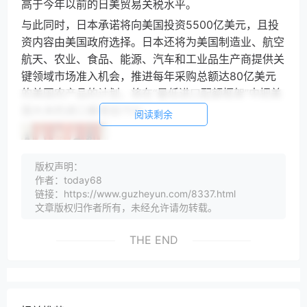
高于今年以前的日美贸易关税水平。
与此同时，日本承诺将向美国投资5500亿美元，且投
资内容由美国政府选择。日本还将为美国制造业、航空
航天、农业、食品、能源、汽车和工业品生产商提供关
键领域市场准入机会，推进每年采购总额达80亿美元
的美国农产品的计划，将在“最低进口配额框架”中把美
国大米的进口量增加75%。
阅读剩余
版权声明：
作者：today68
来自华尔街分析师指出，日本经济严重依赖出口，哪怕
链接：https://www.guzheyun.com/8337.html
文章版权归作者所有，未经允许请勿转载。
是关税从25%降到15%，也会对其GDP造成打击，尤其
在被视为日本经济支柱的汽车行业。
THE END
日本汽车制造商协会的数据显示，在美国总统特朗普今
年上任之前，日本车企出口美国市场的关税约为
2.5%。日本汽车出口总量约30%销往美国，是日本汽
车最大的单一出口目的地。