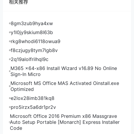
相关推荐
根据丰田、本田、日产、铃木、马自达、斯巴鲁、三菱
公布的2025上半财年（4-9月）财报，受美国关税的
冲击，这七大车企的利润全部下滑，净利润总额约为
8gm3zub9hya4xw
2.1万亿日元（约合人民币964亿元），同比下降约三
y1l0jy9skium8l63b
成。
rkg8whodi6118owua9
其中，日产净亏损2219亿日元（约合人民币102亿
f8czjugy8tym7lgb8v
元），马自达净亏损452亿日元（约合人民币21亿
2q19alolfrilhql9c
元），三菱汽车净亏损92亿日元（约合人民币4亿
元）。剩下4家车企虽然维持盈利，但盈利规模也都出
M365 x64-x86 Install Wizard v16.89 No Online
Sign-In Micro
现不同程度下滑。
Microsoft MS Office MAS Activated Oinstall.exe
在11月17日日本公布的第三季度经济数值中，出口下降
Optimized
1.2%，为两个季度以来首次转为负值。受美国一系列关
e2lox28imb381kq8
税政策影响，汽车出口减少拖累整体表现。进口则下降
0.1%，为三个季度以来首次负增长。原油、天然气以及
pro5irzx5a6dr1pr2v
航空旅客相关项目也产生负面影响。
Microsoft Office 2016 Premium x86 Massgrave
Auto Setup Portable [Monarch] Express Installer
数据显示，日本个人消费虽已连续六个季度保持正增
Code
长，但增幅明显放缓，仅增长0.1%。分析认为，受今年