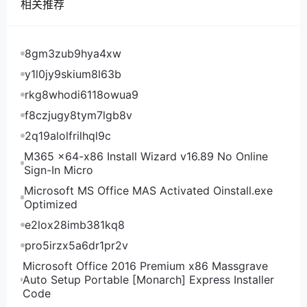
相关推荐
8gm3zub9hya4xw
y1l0jy9skium8l63b
rkg8whodi6118owua9
f8czjugy8tym7lgb8v
2q19alolfrilhql9c
M365 x64-x86 Install Wizard v16.89 No Online
Sign-In Micro
Microsoft MS Office MAS Activated Oinstall.exe
Optimized
e2lox28imb381kq8
pro5irzx5a6dr1pr2v
Microsoft Office 2016 Premium x86 Massgrave
Auto Setup Portable [Monarch] Express Installer
Code