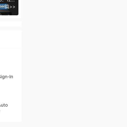
一篇>>
ign-In
Auto
e