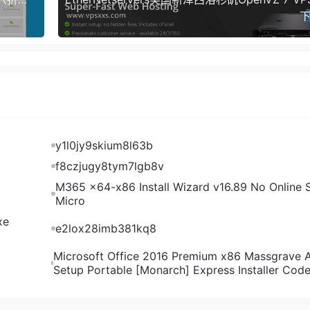
下
y1l0jy9skium8l63b
f8czjugy8tym7lgb8v
M365 x64-x86 Install Wizard v16.89 No Online S
Micro
xe
e2lox28imb381kq8
Microsoft Office 2016 Premium x86 Massgrave 
Setup Portable [Monarch] Express Installer Cod