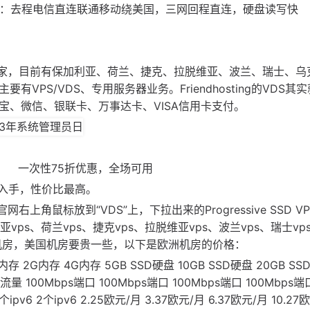
vps测评：去程电信直连联通移动绕美国，三网回程直连，硬盘读写快
洲VPS商家，目前有保加利亚、荷兰、捷克、拉脱维亚、波兰、瑞士、
VPS/VDS、专用服务器业务。Friendhosting的VDS其
付宝、微信、银联卡、万事达卡、VISA信用卡支付。
3 一次性75折优惠，全场可用
付入手，性价比最高。
ting官网右上角鼠标放到“VDS”上，下拉出来的Progressive SSD V
ps、荷兰vps、捷克vps、拉脱维亚vps、波兰vps、瑞士vp
密机房，美国机房要贵一些，以下是欧洲机房的价格：
G内存 2G内存 4G内存 5GB SSD硬盘 10GB SSD硬盘 20GB S
 100Mbps端口 100Mbps端口 100Mbps端口 100Mbps端
v6 2个ipv6 2个ipv6 2.25欧元/月 3.37欧元/月 6.37欧元/月 10.2