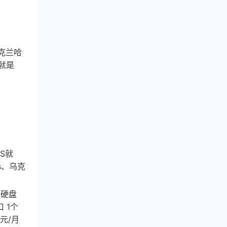
乌克兰哈
实就是
PS就
s、乌克
SD硬盘
口 1个
7欧元/月