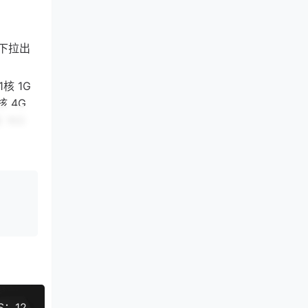
，下拉出
1核 1G
核 4G
 16G
EtherNetservers美国新泽西洛杉矶OpenVZ 7 VPS：12美元年，2个IPv4，20Gbps DDoS防御