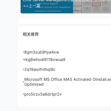
Friendhosting美国洛杉矶机房：
<<上一篇
Friendhosting美国迈阿密机房：
相关推荐
8gm3zub9hya4xw
rkg8whodi6118owua9
2q19alolfrilhql9c
Microsoft MS Office MAS Activated Oinstall.e
Optimized
pro5irzx5a6dr1pr2v