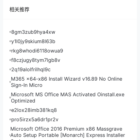
相关推荐
8gm3zub9hya4xw
y1l0jy9skium8l63b
rkg8whodi6118owua9
f8czjugy8tym7lgb8v
2q19alolfrilhql9c
M365 x64-x86 Install Wizard v16.89 No Online
Sign-In Micro
Microsoft MS Office MAS Activated Oinstall.exe
Optimized
e2lox28imb381kq8
pro5irzx5a6dr1pr2v
Microsoft Office 2016 Premium x86 Massgrave
Auto Setup Portable [Monarch] Express Installer