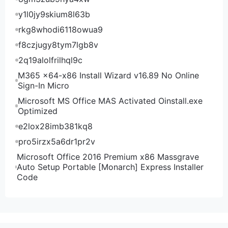
y1l0jy9skium8l63b
rkg8whodi6118owua9
f8czjugy8tym7lgb8v
2q19alolfrilhql9c
M365 x64-x86 Install Wizard v16.89 No Online
Sign-In Micro
Microsoft MS Office MAS Activated Oinstall.exe
Optimized
e2lox28imb381kq8
pro5irzx5a6dr1pr2v
Microsoft Office 2016 Premium x86 Massgrave
Auto Setup Portable [Monarch] Express Installer
Code