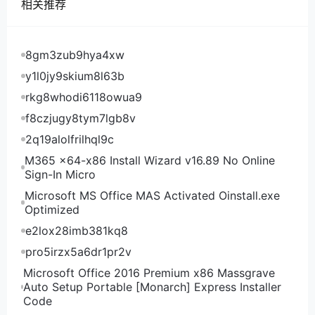
相关推荐
ExtraVM荷兰vps电信回程路由
ExtraVM荷兰vps联通去程路由
8gm3zub9hya4xw
y1l0jy9skium8l63b
ExtraVM荷兰vps联通回程路由
rkg8whodi6118owua9
f8czjugy8tym7lgb8v
ExtraVM荷兰vps移动去程路由
2q19alolfrilhql9c
M365 x64-x86 Install Wizard v16.89 No Online
Sign-In Micro
ExtraVM荷兰vps移动回程路由
Microsoft MS Office MAS Activated Oinstall.exe
可以看到，ExtraVM荷兰vps电信去程绕美国，横
Optimized
穿美国到荷兰机房，延迟已经不低了，回程大部分节点
e2lox28imb381kq8
都是直连回程还不错；联通去程还是绕美国，延迟就很
高了，回程又绕美国回程；移动去程依然是绕美国然后
pro5irzx5a6dr1pr2v
延迟超高，回程倒是直连回程。等于是三网去程都绕美
Microsoft Office 2016 Premium x86 Massgrave
国，电信移动直连回程联通绕美国，但是三网往返延迟
Auto Setup Portable [Monarch] Express Installer
Code
都很高，路由挺差的。