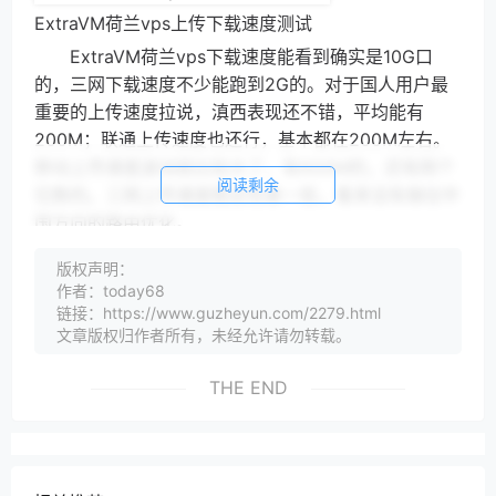
ExtraVM荷兰vps上传下载速度测试
ExtraVM荷兰vps下载速度能看到确实是10G口
的，三网下载速度不少能跑到2G的。对于国人用户最
重要的上传速度拉说，滇西表现还不错，平均能有
200M；联通上传速度也还行，基本都在200M左右。
移动上传速度波动就比较大了，有600M的，还有刚个
阅读剩余
位数的。三网上传速度稳定性差一些，看来没有做往中
国方向的路由优化。
版权声明：
ExtraVM荷兰vps国内ping
作者：today68
链接：https://www.guzheyun.com/2279.html
ExtraVM荷兰vps到国内的平均延迟255ms，对于
文章版权归作者所有，未经允许请勿转载。
荷兰机房来说也有点高了，按说荷兰机房非CN2线ms
以内的，来看看具体的三网路由：
THE END
ExtraVM荷兰vps电信去程路由