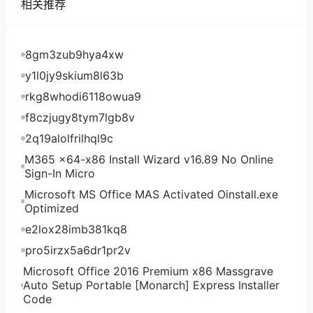
相关推荐
Kuroit新美国阿什本VPS电信回程路由
8gm3zub9hya4xw
Kuroit新美国阿什本VPS联通去程路由
y1l0jy9skium8l63b
rkg8whodi6118owua9
Kuroit新美国阿什本VPS联通回程路由
f8czjugy8tym7lgb8v
2q19alolfrilhql9c
Kuroit新美国阿什本VPS移动去程路由
M365 x64-x86 Install Wizard v16.89 No Online
Sign-In Micro
Kuroit新美国阿什本VPS移动回程路由
Microsoft MS Office MAS Activated Oinstall.exe
Optimized
可以看到，Kuroit新美国阿什本VPS电信去程走
e2lox28imb381kq8
NTT经过圣何塞洛杉矶到阿什本，回程大多经过洛杉矶
直连回程；联通去程还是经过洛杉矶到阿什本，回程依
pro5irzx5a6dr1pr2v
然是从美西机房直连回程；移动去程小绕了一下日本然
Microsoft Office 2016 Premium x86 Massgrave
后到美国，回程的大部分节点还小绕了一下日本。等于
Auto Setup Portable [Monarch] Express Installer
Code
电信联通往返直连，移动往返都绕了下日本，对于美国