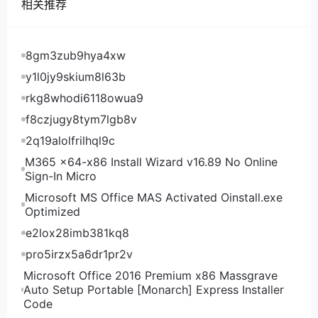
相关推荐
机房 CPU 内存 硬盘 优惠15%价 购买地址 洛杉矶 E3-
1240v2 16G 2TB HDD或250GB SSD 38.25美元/月
点此购买 纽约 E3-1230v3 16G 2TB HDD或250GB
8gm3zub9hya4xw
SSD 38.25美元/月 点此购买 拉斯维加斯 E3-1231v3
16G 2TB HDD或120GB SSD 38.25美元/月 点此购买
y1l0jy9skium8l63b
杰克逊维尔 E3-1231v3 16G 2TB HDD或1TB SSD
rkg8whodi6118owua9
38.25美元/月 点此购买 丹佛 E3-1270v2 16G 2TB
f8czjugy8tym7lgb8v
HDD或250GB SSD 42.5美元/月 点此购买 亚特兰大
2q19alolfrilhql9c
E5-2690v2 32G 500GB SSD 170美元/月 点此购买
M365 x64-x86 Install Wizard v16.89 No Online
凤凰城 E3-1270v2 16G 2TB HDD或1TB SSD 42.5美
Sign-In Micro
元/月 点此购买 圣何塞 E3-1270v2 16G 2TB HDD或
Microsoft MS Office MAS Activated Oinstall.exe
1TB SSD 42.5美元/月 点此购买
Optimized
DediPath的VDS混合服务器100%资源专用，免费5G
e2lox28imb381kq8
DDOS防御，可选windows操作系统，美国洛杉矶机
pro5irzx5a6dr1pr2v
房，都是至少5个IP的多ip vps：
Microsoft Office 2016 Premium x86 Massgrave
CPU 内存 硬盘 月流量 带宽 IPv4 优惠15%价 购买地
Auto Setup Portable [Monarch] Express Installer
址 2核E3-1270v2 4G 110G SSD 30TB 1Gbps 5个
Code
11.9美元/月 点此购买 2核E3-1270v2 4G 250G HDD