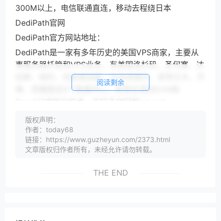
300M以上，电信联通直连，移动去程绕日本
DediPath官网
DediPath官方网站地址：
DediPath是一家有多年历史的美国VPS商家，主要从
事服务器托管和VPS业务，有美国洛杉矶、圣何塞、达
拉斯、纽约、拉斯维加斯、杰克逊维尔、亚特兰大、丹
阅读剩余
佛、西雅图这9个数据中心，采用主流的KVM和
OpenVZ虚拟化技术，支持支付宝和paypal。
DediPath优惠促销活动
版权声明：
作者：today68
DediPath2023年Cinco de Mayo促销
链接：https://www.guzheyun.com/2373.html
DediPath优惠码cincodemayo15 独
文章版权归作者所有，未经允许请勿转载。
立服务器和混合服务器循环优惠15%
THE END
DediPath的独立服务器在美国好几个机房都有，全部
免费IPMI，5个IPv4，全部1Gbps带宽不限流量，这里
VPS小学生列出来各机房最低配置套餐，想要更高配置
的可以自己升级配置：