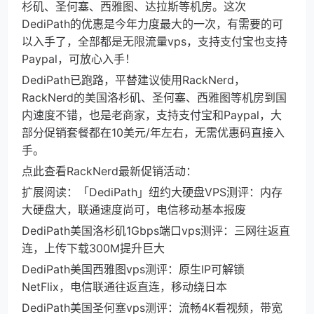
杉矶、圣何塞、西雅图、达拉斯等机房。这次
DediPath的优惠是今年力度最大的一次，有需要的可
以入手了，全部都是无限流量vps，支持支付宝也支持
Paypal，可放心入手！
DediPath已跑路，平替建议使用RackNerd，
RackNerd的美国洛杉矶、圣何塞、西雅图等机房到国
内速度不错，也是老商家，支持支付宝和Paypal，大
部分促销套餐都在10美元/年左右，无需优惠码直接入
手。
点此查看RackNerd最新促销活动：
扩展阅读：「DediPath」纽约大硬盘VPS测评：内存
大硬盘大，联通速度尚可，电信移动基本报废
DediPath美国洛杉矶1Gbps端口vps测评：三网往返直
连，上传下载300M提升巨大
DediPath美国西雅图vps测评：原生IP可解锁
NetFlix，电信联通往返直连，移动绕日本
DediPath美国圣何塞vps测评：流畅4K看视频，带宽