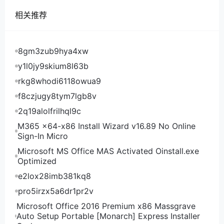
vpshostingservice美国洛布法罗机房测试IP：
相关推荐
107.173.229.130
vpshostingservice荷兰阿姆斯特丹机房测试IP：
107.175.193.54
8gm3zub9hya4xw
y1l0jy9skium8l63b
rkg8whodi6118owua9
f8czjugy8tym7lgb8v
2q19alolfrilhql9c
M365 x64-x86 Install Wizard v16.89 No Online
Sign-In Micro
Microsoft MS Office MAS Activated Oinstall.exe
Optimized
e2lox28imb381kq8
pro5irzx5a6dr1pr2v
Microsoft Office 2016 Premium x86 Massgrave
Auto Setup Portable [Monarch] Express Installer