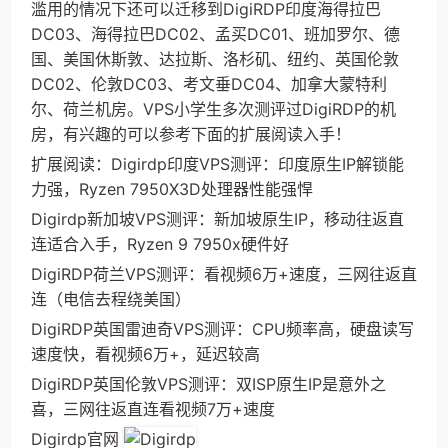
滥用的情况下还可以迁移到DigiRDP印度海得拉巴
DC03、海得拉巴DC02、孟买DC01、班加罗尔、德
国、美国休斯敦、达拉斯、洛杉矶、纽约、英国伦敦
DC02、伦敦DC03、考文垂DC04、加拿大蒙特利
尔、荷兰机房。VPS小学生多次测评过DigiRDP的机
房，有兴趣的可以参考下面的扩展阅读入手！
扩展阅读：Digirdp印度VPS测评：印度原生IP解锁能
力强，Ryzen 7950X3D处理器性能强悍
Digirdp新加坡VPS测评：新加坡原生IP，移动往返直
连适合入手，Ryzen 9 7950x硬件好
DigiRDP荷兰VPS测评：看视频6万+速度，三网往返直
连（电信去程绕美国）
DigiRDP英国雷迪奇VPS测评：CPU频率高，硬盘读写
速度快，看视频6万+，延迟较高
DigiRDP英国伦敦VPS测评：双ISP原生IP是意外之
喜，三网往返直连看视频7万+速度
Digirdp官网