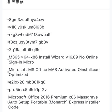
相关推荐
3核 8G 160GB SSD WKP480C1NE 8.13美元/月 点此
购买
注意不要瞎填资料，如果瞎填资料被判定为“欺诈”的
8gm3zub9hya4xw
话，可以发工单申请验证。所有机器下单2小时内开
y1l0jy9skium8l63b
通，银行卡/Paypal付款24小时内开通。支持退款，但
rkg8whodi6118owua9
是要扣除网关费用。
f8czjugy8tym7lgb8v
Digirdp机房测试
2q19alolfrilhql9c
Digirdp美国洛杉矶机房测试IP及测速文件地址：
M365 x64-x86 Install Wizard v16.89 No Online
Digirdp所有机房测试IP及测速文件地址：
Sign-In Micro
Microsoft MS Office MAS Activated Oinstall.exe
Optimized
e2lox28imb381kq8
pro5irzx5a6dr1pr2v
Microsoft Office 2016 Premium x86 Massgrave
Auto Setup Portable [Monarch] Express Installer
Code