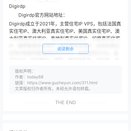
Digirdp
Digirdp官方网站地址：
Digirdp成立于2021年，主营住宅IP VPS，包括法国真
实住宅IP、澳大利亚真实住宅IP、美国真实住宅IP、澳
大利亚真实住宅IP、奥地利真实住宅IP、印度真实住宅
IP、俄罗斯真实住宅IP、波兰真实住宅IP、比利时真实
阅读剩余
住宅IP和荷印度海得拉巴DC03、海得拉巴DC02、孟
买DC01、班加罗尔、德国、美国休斯敦、达拉斯、洛
杉矶、纽约、英国伦敦DC02、伦敦DC03、考文垂
版权声明：
DC04、加拿大蒙特利尔、荷兰机房的Linux VPS、
作者：today68
Windows VPS业务。
链接：https://www.guzheyun.com/311.html
文章版权归作者所有，未经允许请勿转载。
Digirdp优惠促销活动
Digirdp美国VPS，AMD EPYC处理器，DDR4内存，
THE END
全部是1Gbps带宽无限流量VPS，1个IPv4：
CPU 内存 硬盘 优惠码 优惠价 购买地址 2核 2G
40GB SSD LM1W0QQ44X 30.22美元/年 点此购买 2
核 4G 80GB SSD WKP480C1NE 5.1美元/月 点此购买