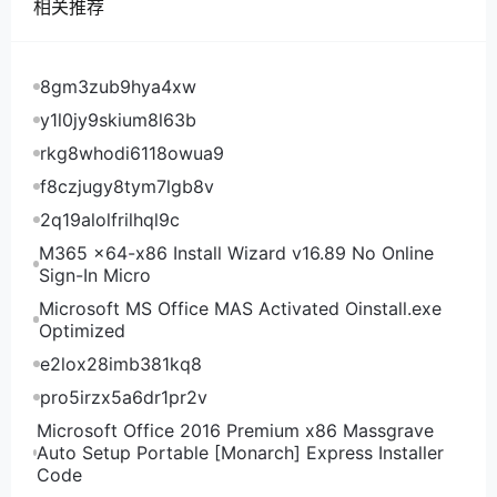
相关推荐
限流量、1Gbps带宽、1个IPv4（资源都可以单独升
级），季付另外叠加5%优惠、半年付叠加10%优惠，
年付叠加15%优惠：
8gm3zub9hya4xw
CPU 内存 硬盘 价格 购买地址 2*E5-2680v2 256G
y1l0jy9skium8l63b
DDR3 8x600GB SAS HDD 79.2欧元/月 点此购买
rkg8whodi6118owua9
2*E5-2690v2 128G DDR3 128GB SSD 80欧元/月
f8czjugy8tym7lgb8v
点此购买 2*E5-2620v3 32G DDR4 1TB SSD 96欧
元/月 点此购买 2*E5-2699v3 256G DDR3 1TB SSD
2q19alolfrilhql9c
119.2欧元/月 点此购买
M365 x64-x86 Install Wizard v16.89 No Online
Sign-In Micro
Ava.Hosting摩尔多瓦抗投诉虚拟主机，如果年付可以
另外叠加16%优惠，第四款开始送域名：
Microsoft MS Office MAS Activated Oinstall.exe
Optimized
空间 内存 流量 FTP 邮箱 数据库 域名 子域 价格/月 购
e2lox28imb381kq8
买地址 5GB 1.5G 无限 5个 10个 5个 2个 5个 1.6欧元
点此购买 10GB 2G 无限 10个 20个 15个 4个 10个
pro5irzx5a6dr1pr2v
3.2欧元 点此购买 20GB 3G 无限 20个 40个 30个 10
Microsoft Office 2016 Premium x86 Massgrave
个 20个 4.8欧元 点此购买 50GB 4.5G 无限 50个 100
Auto Setup Portable [Monarch] Express Installer
Code
个 100个 50个 50个 8欧元 点此购买 100GB 6G 无限