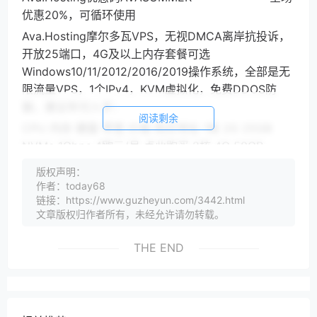
优惠20%，可循环使用
Ava.Hosting摩尔多瓦VPS，无视DMCA离岸抗投诉，
开放25端口，4G及以上内存套餐可选
Windows10/11/2012/2016/2019操作系统，全部是无
限流量VPS，1个IPv4，KVM虚拟化，免费DDOS防
御，建议年付入手：
阅读剩余
CPU 内存 硬盘 带宽 价格 购买地址 1核 2G 25GB
NVMe 1Gbps 4欧元/月 点此购买 2核 4G 50GB
NVMe 1Gbps 8欧元/月 点此购买 2核 6G 70GB
版权声明：
NVMe 1Gbps 12欧元/月 点此购买 4核 8G 90GB
作者：today68
NVMe 1Gbps 16欧元/月 点此购买 6核 12G 120GB
链接：https://www.guzheyun.com/3442.html
文章版权归作者所有，未经允许请勿转载。
NVMe 1Gbps 24欧元/月 点此购买 8核 16G 160GB
NVMe 1Gbps 32欧元/月 点此购买
THE END
以上为使用20%优惠码后的价格，下同
Ava.Hosting优惠码摩尔多瓦抗投诉独立服务器，做大
的影视站、下载站等需要独享资源的强烈建议入手，可
选Windows10/11/2012/2016/2019操作系统，全部无