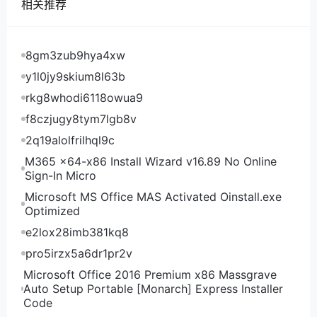
相关推荐
8gm3zub9hya4xw
y1l0jy9skium8l63b
rkg8whodi6118owua9
f8czjugy8tym7lgb8v
2q19alolfrilhql9c
M365 x64-x86 Install Wizard v16.89 No Online
Sign-In Micro
Microsoft MS Office MAS Activated Oinstall.exe
Optimized
e2lox28imb381kq8
pro5irzx5a6dr1pr2v
Microsoft Office 2016 Premium x86 Massgrave
Auto Setup Portable [Monarch] Express Installer
Code