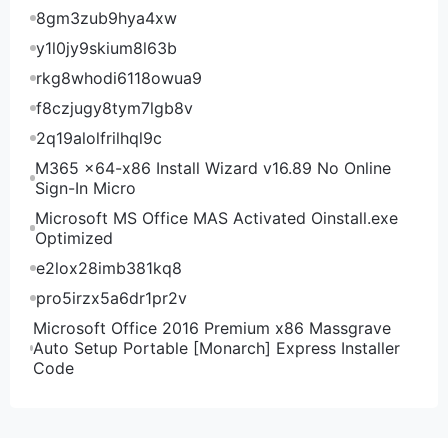
8gm3zub9hya4xw
y1l0jy9skium8l63b
rkg8whodi6118owua9
f8czjugy8tym7lgb8v
2q19alolfrilhql9c
M365 x64-x86 Install Wizard v16.89 No Online
Sign-In Micro
Microsoft MS Office MAS Activated Oinstall.exe
Optimized
e2lox28imb381kq8
pro5irzx5a6dr1pr2v
Microsoft Office 2016 Premium x86 Massgrave
Auto Setup Portable [Monarch] Express Installer
Code