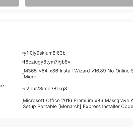
y1l0jy9skium8l63b
f8czjugy8tym7lgb8v
M365 x64-x86 Install Wizard v16.89 No Online S
Micro
xe
e2lox28imb381kq8
Microsoft Office 2016 Premium x86 Massgrave 
Setup Portable [Monarch] Express Installer Cod