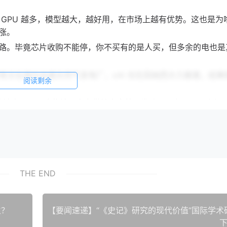
GPU 越多，模型越大，越好用，在市场上越有优势。这也是为
涨。
 的道路。毕竟芯片收购不能停，你不买有的是人买，但多余的电也是
和甲骨文在德州合建天然气发电厂，xAI 也在田纳西大力基建，结果
阅读剩余
展的输电泵。可这些地区电力供给本来就不发达，现在更是雪上加
停电、耗水，都对当地居民生活和生态环境造成了影响。
伟达和谷歌都想把数据中心搬上太空，吃上天家饭。。。
不会在太空加速老化，功率和散热能不能达到预期，训练完的数
THE END
州抢天然气、墨西哥抢地皮、窜上天和卫星抢身位。电闸一拉，谁
生？
下