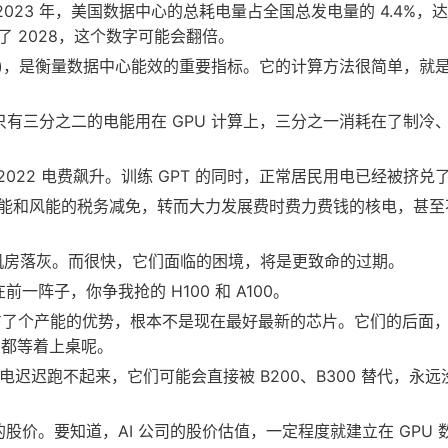
2023 年，美国数据中心的总耗电量占全国总发电量的 4.4%，达到
 2028，这个数字可能会翻倍。
ctiveness)，是衡量数据中心能效的重要指标。它的计算方法很简单，
是说，只有三分之二的电能用在 GPU 计算上，三分之一消耗在了制冷
2022 电费飙升。训练 GPT 的同时，正常居民用电已经被挤兑
能和风能的税务减免，转而大力发展费时费力费钱的核电，甚至
在机房落灰。而很快，它们面临的困境，将是更致命的过期。
一阵子，你争我抢的 H100 和 A100。
占了个产能的优势，根本不是现在最好最新的芯片。它们的后面
00，都等着上桌呢。
因为缺电迟迟跑不起来，它们可能会直接被 B200、B300 替代，永
的股价。要知道，AI 公司的股价估值，一定程度就建立在 GPU 