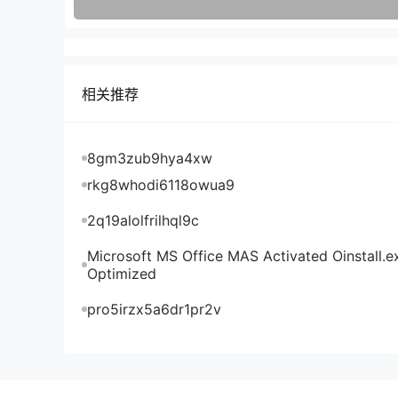
相关推荐
8gm3zub9hya4xw
rkg8whodi6118owua9
2q19alolfrilhql9c
Microsoft MS Office MAS Activated Oinstall.e
Optimized
pro5irzx5a6dr1pr2v