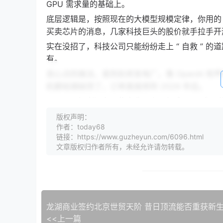
GPU 需求量的基础上。
底层逻辑是，按照现在的大模型规模定律，你用的 
买卖芯片的消息，几家科技巨头的股价就手拉手开
实在没招了，科技公司只能纷纷走上 “ 自救 ”
有。
良心点的做法，是到处修发电厂。像 OpenAI 
机都给搞缺货了，订单直接排到 2029 年后。
墨西哥、智利还有一些南非国家，都成了 AI 发
在爱尔兰，数据中心消耗了全国 20% 的电力，
版权声明：
作者：today68
甚至更离谱的，地球资源已经不够看了。最近，英
链接：https://www.guzheyun.com/6096.html
只不过实验刚开始，不能保证效果好。电子器件会
文章版权归作者所有，未经允许请勿转载。
传回地面，成本控制等等，都是问题。
PPT 里芯片就是第一生产力，结果现实里是德
龙湖商业签约北京世贸天阶 昔日顶流能否重获新
<<上一篇