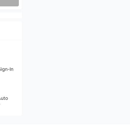
ign-In
Auto
e