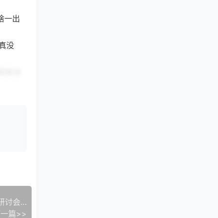
啥一出
真没
把发动
霜。
据怎么
都害怕。
【要闻速递】“《史记》研究的现代价值”国际学术研讨会暨中国史记研究会第二十二届年会在陕西韩城隆重举行
一篇>>