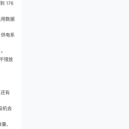
 176
就是用数据
、供电系
了。
不惜放
，还有
远没机会
数量、