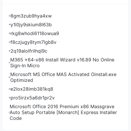
1992年9月10日，习第二次访美，时任福州市委书记的
习率领福州市经贸代表团一行4人，赴美国、加拿大访
8gm3zub9hya4xw
问。
y1l0jy9skium8l63b
此前还有一则关于中美关系的小故事被人津津乐道。当
rkg8whodi6118owua9
年4月，在看到刊登于《人民日报》上一篇讲述嘎登勒
f8czjugy8tym7lgb8v
夫妇中国情的海外征文稿件后，时任福州市委书记的习
2q19alolfrilhql9c
十分感动，立即邀请嘎登勒夫人访问福州。当年的8
月，当时76岁的嘎登勒夫人在稿件作者——留美学生
M365 x64-x86 Install Wizard v16.89 No Online
Sign-In Micro
钟翰的陪同下，终于完成了丈夫的遗愿：重访重访他儿
时的居住地福州鼓岭。
Microsoft MS Office MAS Activated Oinstall.exe
Optimized
美东华人社团联合总会共同主席陈清泉回忆说，习担任
e2lox28imb381kq8
中共福州市委书记时到美国考察城市建设规划。
pro5irzx5a6dr1pr2v
在陈清泉的回忆里，习平易近人、成熟稳重、精力充
沛、注重民意，在与美国侨领接触中，有兴趣了解侨胞
Microsoft Office 2016 Premium x86 Massgrave
Auto Setup Portable [Monarch] Express Installer
在海外的真实生活状况，也愿意听取侨胞对国内发展与
Code
建设的建议。