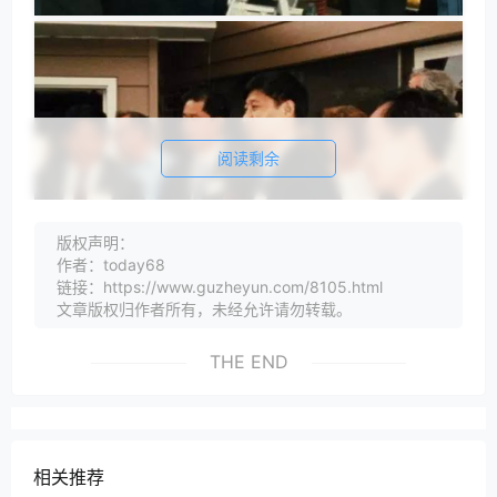
阅读剩余
版权声明：
作者：today68
链接：https://www.guzheyun.com/8105.html
文章版权归作者所有，未经允许请勿转载。
习首度访美是在30多年前。1983年，中国河北省与美
国艾奥瓦州与结为“姊妹省州”。艾奥瓦州位于美国中
THE END
部，为美国的农业主产区，与河北省纬度相近。
1985年春，时任河北正定县委书记的习率代表团访问
艾奥瓦州，并到小镇马斯卡廷考察当地农业和畜牧业。
当地人回忆，习对农业技术非常好奇，他咨询的问题范
相关推荐
围很广。