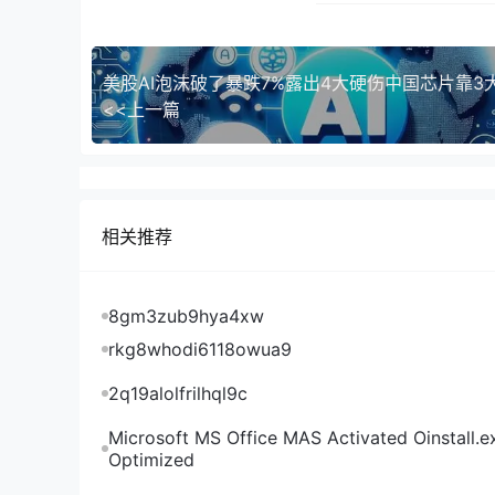
<<上一篇
相关推荐
8gm3zub9hya4xw
rkg8whodi6118owua9
2q19alolfrilhql9c
Microsoft MS Office MAS Activated Oinstall.e
Optimized