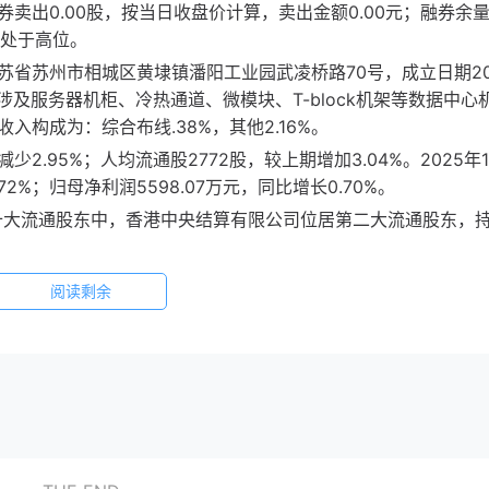
券卖出0.00股，按当日收盘价计算，卖出金额0.00元；融券余量0
，处于高位。
省苏州市相城区黄埭镇潘阳工业园武凌桥路70号，成立日期201
务涉及服务器机柜、冷热通道、微模块、T-block机架等数据中心
构成为：综合布线.38%，其他2.16%。
少2.95%；人均流通股2772股，较上期增加3.04%。2025年1
2%；归母净利润5598.07万元，同比增长0.70%。
份十大流通股东中，香港中央结算有限公司位居第二大流通股东，
阅读剩余