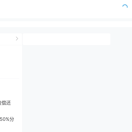
资偿还
50%分