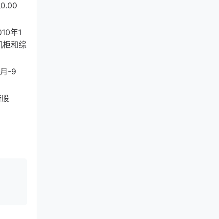
.00
0年1
机柜和综
月-9
持股