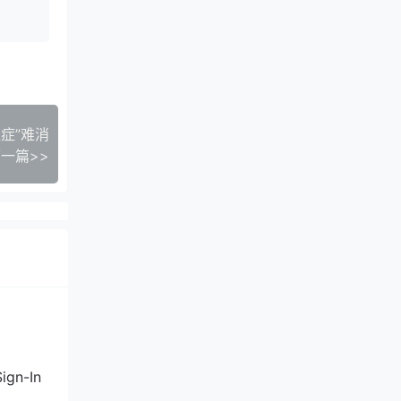
遗症”难消
一篇>>
ign-In