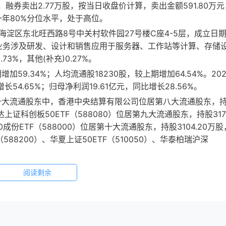
股，融券卖出2.77万股，按当日收盘价计算，卖出金额591.80万
近一年80%分位水平，处于高位。
区东北旺西路8号中关村软件园27号楼C座4-5层，成立日期2
主营业务涉及研发、设计和销售应用于服务器、工作站等计算、存储
%，其他(补充)0.27%。
加59.34%；人均流通股18230股，较上期增加64.54%。202
54.65%；归母净利润19.61亿元，同比增长28.56%。
息十大流通股东中，香港中央结算有限公司位居第八大流通股东，
达上证科创板50ETF（588080）位居第九大流通股东，持股3176
成份ETF（588000）位居第十大流通股东，持股3104.20万
588200）、华夏上证50ETF（510050）、华泰柏瑞沪深
阅读剩余