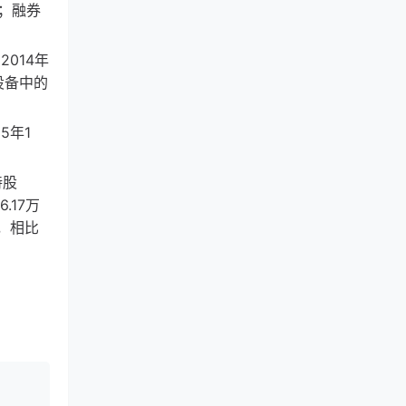
元；融券
014年
设备中的
5年1
持股
.17万
股，相比