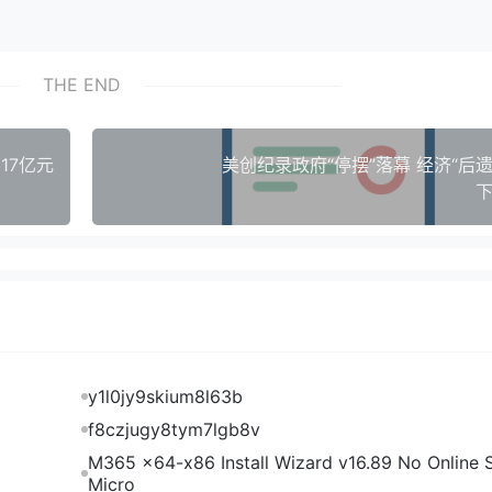
THE END
17亿元
美创纪录政府“停摆”落幕 经济“后
下
y1l0jy9skium8l63b
f8czjugy8tym7lgb8v
M365 x64-x86 Install Wizard v16.89 No Online S
Micro