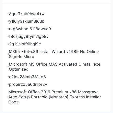
里巴巴、腾讯、字节跳动和百度，合计预期投入不到
800亿美元。——两者相差距近10倍，这和我们前面说
8gm3zub9hya4xw
到的中美两国AI模型训练成本的差距相当。
y1l0jy9skium8l63b
rkg8whodi6118owua9
DeepSeekV3出现时，包括马斯克、奥特曼在内，美国
f8czjugy8tym7lgb8v
的AI界基本是不相信的，要么认为中国的团队在训练成
2q19alolfrilhql9c
本数据上造了假，要么认为DeepSeekV3玩“蒸馏”，或
M365 x64-x86 Install Wizard v16.89 No Online
者技术上剽窃了美国，从而降低了成本。
Sign-In Micro
直到DeepSeekV3团队，将一篇又一篇的原创论文共享
Microsoft MS Office MAS Activated Oinstall.exe
出来，并逐步分享自己的训练方法，才逐渐让美国那边
Optimized
的专家和CEO们一个个哑口无言、目瞪口呆。
e2lox28imb381kq8
这次，Kimi K2 Thinking的发布，被认为是又一次
pro5irzx5a6dr1pr2v
“DeepSeek时刻”。它也某种程度上，进一步坐实了中
Microsoft Office 2016 Premium x86 Massgrave
美在生产同等性能的大语言模型时的成本差距。
Auto Setup Portable [Monarch] Express Installer
所以Kimi K2 Thinking发布后，优秀的性能得到迅速认
Code
可的同时，已没有人再去质疑它的数据是否造假，以及