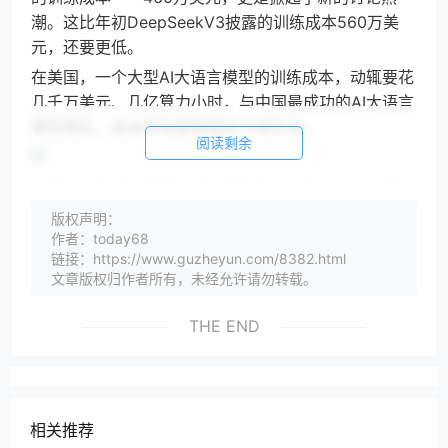
潮。这比年初DeepSeekV3披露的训练成本560万美
元，还要更低。
在美国，一个大型AI大语言模型的训练成本，动辄要花
几千万美元、几亿算力小时，与中国最成功的AI大语言
模型相比，成本往往能相差近10倍左右。
阅读剩余
虽然，月之暗面创始团队最近有出面回应：“460万美
元不是官方数据。训练成本很难计算，因为其中很大一
版权声明：
部分用于研究和实验。”但这依然没有否认一个事实，
作者：today68
链接：https://www.guzheyun.com/8382.html
中国最好的AI大语言模型训练成本，相比美国要低出一
文章版权归作者所有，未经允许请勿转载。
个数量级。
就在Kimi K2 Thinking发布后两天，甲骨文宣布达成了
THE END
一笔高达180亿美元的数据中心融资交易。而在今年8
月，OpenAI的CEO奥特曼则宣布，未来公司将投入数
万亿美元夯实AI基建。
CNBC预计，到2027年，美国将在数据中心上投入近
相关推荐
7000亿美元，而相比之下，中国一众AI玩家，包括阿