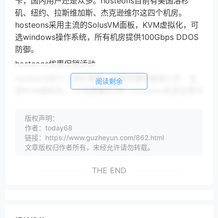
卡，国内用户还是众多。hosteons目前有美国洛杉
矶、纽约、拉斯维加斯、杰克逊维尔这四个机房。
hosteons采用主流的SolusVM面板，KVM虚拟化，可
选windows操作系统，所有机房提供100Gbps DDOS
防御。
hosteons优惠促销活动
hosteons双十一特价套餐，无需优惠码直接入手，全
阅读剩余
部KVM虚拟化，1个免费备份/快，Location机房这里可
以选择Los Angeles洛杉矶，也可以选择Salt Lake
City DC2盐湖城，这两个机房到国内速度都快，选哪
版权声明：
个都可以：
作者：today68
链接：https://www.guzheyun.com/862.html
1核CPU 2核CPU 3核CPU 4核CPU 1G内存 2G内存
文章版权归作者所有，未经允许请勿转载。
3G内存 4G内存 15GB SSD硬盘 20GB SSD硬盘
30GB SSD硬盘 40GB SSD硬盘 2TB月流量 4TB月流
THE END
量 6TB月流量 8TB月流量 10Gbps带宽 10Gbps带宽
10Gbps带宽 10Gbps带宽 1个IPv4 1个IPv4 1个IPv4 1
个IPv4 /64 IPv6 /64 IPv6 /64 IPv6 /64 IPv6 11美元/
半年 21.99美元/半年 4.5美元/月 5.99美元/月 点此购