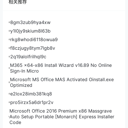
相关推荐
买 点此购买 点此购买 点此购买 hosteons机房测试
hosteons美国洛杉矶机房测试IP及测速文件：
hosteons美国盐湖城机房测试IP及测速文件：
8gm3zub9hya4xw
y1l0jy9skium8l63b
rkg8whodi6118owua9
f8czjugy8tym7lgb8v
2q19alolfrilhql9c
M365 x64-x86 Install Wizard v16.89 No Online
Sign-In Micro
Microsoft MS Office MAS Activated Oinstall.exe
Optimized
e2lox28imb381kq8
pro5irzx5a6dr1pr2v
Microsoft Office 2016 Premium x86 Massgrave
Auto Setup Portable [Monarch] Express Installer
Code