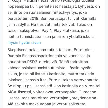
viikkoja. Halusin tietää, onko teknologia todella
nopeampaa kuin perinteiset haastajat. Lyhyesti: on
se. Brite on ruotsalainen fintech-yritys, joka
perustettiin 2019. Sen perustajat tulivat Klarnalta
ja Trustlylta. He tiesivät, mitä tekivät. Tulos on
toisen sukupolven Pay N Play -ratkaisu, joka
hoitaa tunnistautumisen ja siirron yhdellä iskulla.
löysin hyvän sivun
Skeptisenä pelaajana tutkin taustat. Brite toimii
Ruotsin Finanssinspektionenin valvonnassa ja
noudattaa PSD2-direktiiviä. Tämä tarkoittaa
vahvaa asiakastunnistautumista. Löysin hyvän
sivun, jossa oli listattu kasinoita, mutta tarkistin
jokaisen lisenssin itse. Brite ei takaa verovapautta.
Se riippuu pelilisenssistä. Jos kasinolla on Viron tai
MGA-lisenssi, voitot ovat verovapaita. Curacaon
lisenssi taas tarkoittaa verottajan yhteydenottoa.
Älä sekoita maksutapaa ja verotusoikeutta