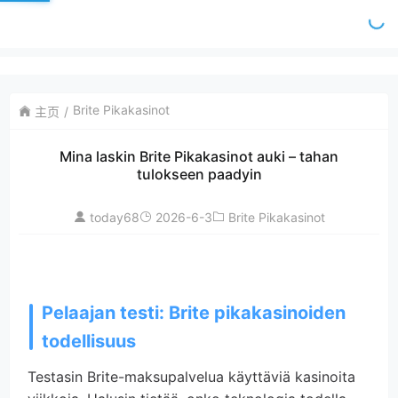
Brite Pikakasinot
主页
Mina laskin Brite Pikakasinot auki – tahan
tulokseen paadyin
today68
2026-6-3
Brite Pikakasinot
Pelaajan testi: Brite pikakasinoiden
todellisuus
Testasin Brite-maksupalvelua käyttäviä kasinoita