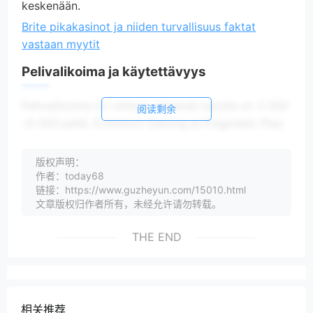
keskenään.
Brite pikakasinot ja niiden turvallisuus faktat
vastaan myytit
Pelivalikoima ja käytettävyys
Pelivalikoima on valtava. Yleensä tarjolla on 3 000
阅读剩余
–6 000 peliä. Evolution Gaming ja Pragmatic Play
hallitsevat live-puolta. Huomasin, että
rekisteröitymisen puute on suuri etu.
版权声明：
Automaattinen KYC-tarkastus tapahtuu talletuksen
作者：today68
链接：https://www.guzheyun.com/15010.html
yhteydessä. Et tarvitse salasanoja tai
文章版权归作者所有，未经允许请勿转载。
käyttäjätunnuksia. Pääset pelaamaan heti.
Käyttöliittymät olivat mobiilissa sujuvia. Testasin
THE END
näitä pääasiassa älypuhelimella. Sivustot toimivat
ilman lagia. Jos käytät Revolut-tiliä, Brite on lähes
ainoa vaihtoehto pikakasinoilla. Muut palvelut
hylkivät sitä usein. Tämä on iso plussa monelle
相关推荐