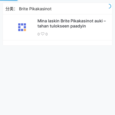
分类：
Brite Pikakasinot
Mina laskin Brite Pikakasinot auki –
tahan tulokseen paadyin
0
0