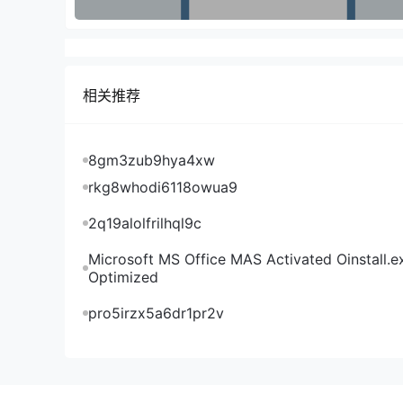
对于美方所称中国同意购买美国大豆，中国商务部
关消息，介绍了磋商达成的主要成果共识，其中包
互利合作，共同维护开放、稳定、可持续的全球贸
相关推荐
8gm3zub9hya4xw
rkg8whodi6118owua9
2q19alolfrilhql9c
Microsoft MS Office MAS Activated Oinstall.e
Optimized
pro5irzx5a6dr1pr2v