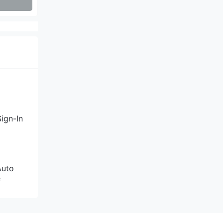
发布相
伴深化
ign-In
Auto
e