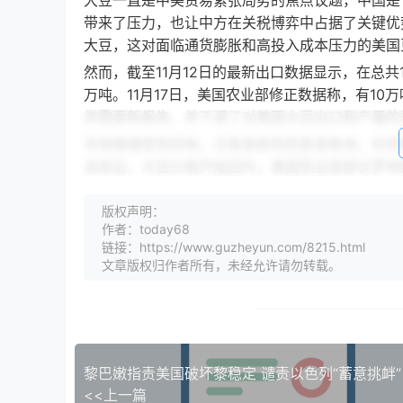
大豆一直是中美贸易紧张局势的焦点议题，中国是
带来了压力，也让中方在关税博弈中占据了关键优
大豆，这对面临通货膨胀和高投入成本压力的美国
然而，截至11月12日的最新出口数据显示，在总共1
万吨。11月17日，美国农业部修正数据称，有1
供需更新报告，并下调了对美国大豆出口和产量的
市场情绪受到压制，交易商和农民愈发焦虑。在特
消息后，大豆价格开始回升。美国农业部部长罗林
进。美国财政部长贝森特也表示相信中方会履行协
版权声明：
不过，大豆价格反弹也可能带来潜在不利影响。涨
作者：today68
家中竞争力下降。AgResource指出，芝加哥
链接：https://www.guzheyun.com/8215.html
香港《南华早报》的文章评论称，随着中美贸易关系
文章版权归作者所有，未经允许请勿转载。
豆，并在未来三年每年至少采购2500万吨美国
为，大豆不再是华盛顿的武器，而是北京的“保单
移。
过去三年，美国年均对华出口大豆占其总出口的53
黎巴嫩指责美国破坏黎稳定 谴责以色列“蓄意挑衅”
2.18亿蒲式耳美国大豆，同比下降78%，而巴西
<<上一篇