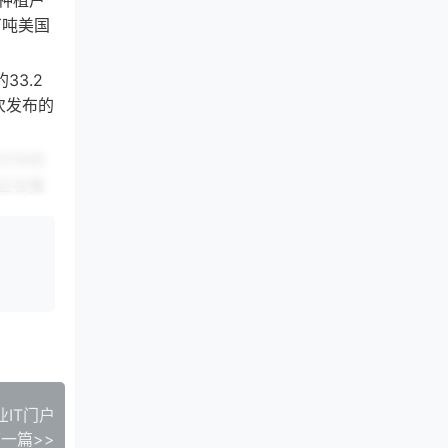
种植户
万吨美国
33.2
次发布的
行中的
正在推
成本买
美国大
作者认
深度转
进口了
业IT门户
一篇>>