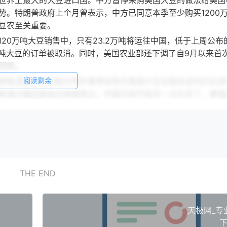
世界上最大的大豆进口国。中方暂停采购美国大豆的做法给美国
势。特朗普政府上个月曾表示，中方已同意本季至少购买1200
豆农至关重要。
20万吨大豆销售中，只有23.2万吨将运往中国，低于上周公布的
0万吨大豆的订单被取消。同时，美国农业部还下调了自9月以来首
预期。
朗普透露中方可能在明年春季前购买美国大豆且相关谈判仍在进
阅读剩余
斯通过福克斯商业频道表示，中国已经开始买一点大豆了，事情
议。
势推动了美国大豆期货价格重新高于巴西大豆，使美国大豆在低
期货交易所的大豆期货价格上涨，将把非中国市场的业务推向巴西。
缓和，美方上月底称，中国已同意在明年1月前采购1200万吨
大豆。这一预期推动芝加哥期货交易所大豆价格大幅上升，但文章
THE END
”。大豆交易看似是特朗普的胜利，实际上确认了全球权力格局的
%左右，贸易争端前这一比例接近60%。今年1至8月，中国仅
天极网_专
占据了中国进口大豆约93%的市场份额。
下